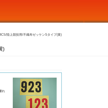
04CS/陸上競技用/不織布ゼッケンSタイプ(黄)
黄)
優れ