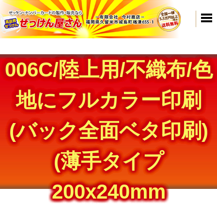
006C/陸上用/不織布/色
地にフルカラー印刷
(バック全面ベタ印刷)
(薄手タイプ
200x240mm