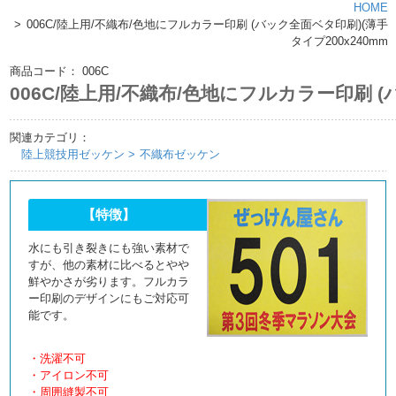
HOME
006C/陸上用/不織布/色地にフルカラー印刷 (バック全面ベタ印刷)(薄手
タイプ200x240mm
商品コード：
006C
006C/陸上用/不織布/色地にフルカラー印刷 (
関連カテゴリ：
陸上競技用ゼッケン
不織布ゼッケン
【特徴】
水にも引き裂きにも強い素材で
すが、他の素材に比べるとやや
鮮やかさが劣ります。フルカラ
ー印刷のデザインにもご対応可
能です。
・洗濯不可
・アイロン不可
・周囲縫製不可